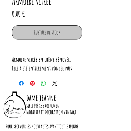
Armoire vitrée
Prix
0,00 €
Rupture de stock
Armoire vitrée en chêne rénovée.
Elle a été entièrement poncée puis
peinte en blanc crème. (peinture
finition velouté)
Elle dispose de 3 étagères réglables à la
dame jeanne
hauteur souhaitée.
SIRET
808 855 001 000 26
Serrure et entrée de serrure neuve.
MOBILIER ET DECORATION VINTAGE
POUR RECEVOIR LES NOUVEAUTES AVANT TOUT LE MONDE:
Dimensions :