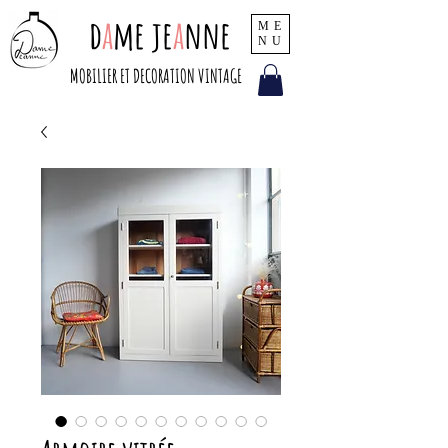
d
a
me je
a
nne
ME
NU
MOBILIER ET DECORATION VINTAGE