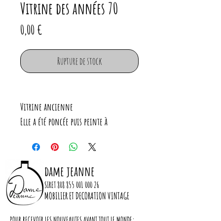
Vitrine des années 70
Prix
0,00 €
Rupture de stock
Vitrine ancienne
Elle a été poncée puis peinte à
l'extérieur (peinture finition velouté)
Les 8 étagères sont réglables à la hauteur
souhaitée.
dame jeanne
Piètement bois huilé.
SIRET
808 855 001 000 26
Serrures neuves
MOBILIER ET DECORATION VINTAGE
POUR RECEVOIR LES NOUVEAUTES AVANT TOUT LE MONDE: