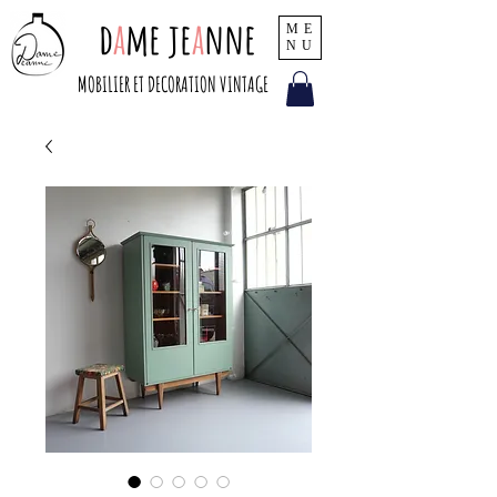
d
a
me je
a
nne
ME
NU
MOBILIER ET DECORATION VINTAGE