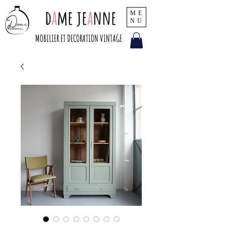
d
a
me je
a
nne
ME
NU
MOBILIER ET DECORATION VINTAGE