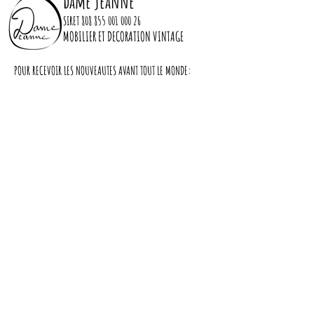
dame jeanne
Couleur : vert sauge finition veloutée
SIRET
808 855 001 000 26
MOBILIER ET DECORATION VINTAGE
Dimensions :
POUR RECEVOIR LES NOUVEAUTES AVANT TOUT LE MONDE:
Largeur : 100cm
Profondeur : 40cm
Hauteur : 187cm
S'abonner
cache miser
Nous contacter
LIVRAISON
A PROPOS DE NOUS
CGV