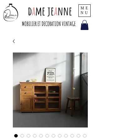
d
a
me je
a
nne
ME
NU
MOBILIER ET DECORATION VINTAGE