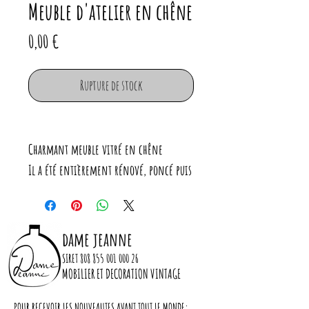
Meuble d'atelier en chêne
Prix
0,00 €
Rupture de stock
Charmant meuble vitré en chêne
Il a été entièrement rénové, poncé puis
huilé.
Le plateau a été verni pour une
meilleure protection.
dame jeanne
SIRET
808 855 001 000 26
Dimensions :
MOBILIER ET DECORATION VINTAGE
Longueur : 121cm
POUR RECEVOIR LES NOUVEAUTES AVANT TOUT LE MONDE: