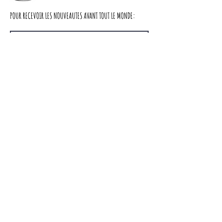
Dimensions :
POUR RECEVOIR LES NOUVEAUTES AVANT TOUT LE MONDE:
Longueur : 180cm + 2 rallonges de 70cm
donc 320 cm au total
Largeur : 83cm
Hauteur : 79cm et 61cm sous la ceinture
S'abonner
cache miser
Nous contacter
LIVRAISON
A PROPOS DE NOUS
CGV
Partager