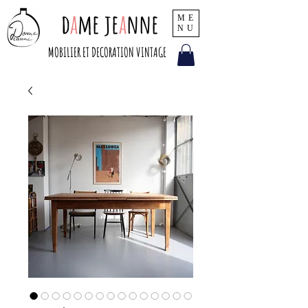
d
a
me je
a
nne
ME
NU
MOBILIER ET DECORATION VINTAGE