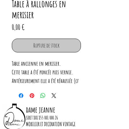
Table à rallonges en
merisier
Prix
0,00 €
Rupture de stock
Table ancienne en merisier.
Cette table a été poncée puis vernie.
Antérieurement elle a été réhaussée (cf
photo) et traitée contre les vrillettes
qui ont laissées des traces sur le bois.
C'est donc une table qui garde des
dame jeanne
marques de son passé.
SIRET
808 855 001 000 26
MOBILIER ET DECORATION VINTAGE