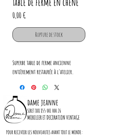
Table de ferme en chêne
Prix
0,00 €
Rupture de stock
Superbe table de ferme ancienne
entièrement restaurée à l'atelier.
Piètement et plateau en chêne. Très
belle ligne et parfaite stabilité.
Elle a été poncée puis vernie mat.
dame jeanne
SIRET
808 855 001 000 26
MOBILIER ET DECORATION VINTAGE
Dimensions :
POUR RECEVOIR LES NOUVEAUTES AVANT TOUT LE MONDE:
Longueur : 212 cm