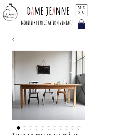
d
a
me je
a
nne
ME
NU
MOBILIER ET DECORATION VINTAGE