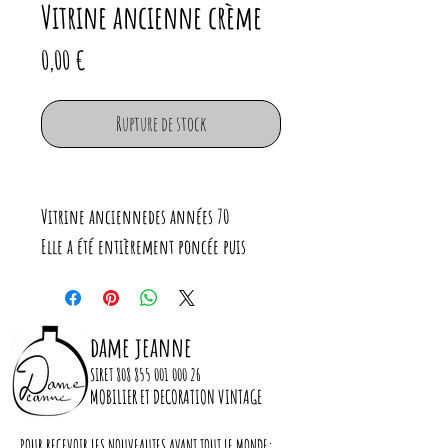
Vitrine ancienne crème
Prix
0,00 €
Rupture de stock
Vitrine anciennedes années 70
Elle a été entièrement poncée puis
peint à l'extérieur en crème et à
l'intérieur un ton plus clair.
Elle dispose de 4 étagères.
dame jeanne
Vitres neuves
SIRET
808 855 001 000 26
Serrure neuve
MOBILIER ET DECORATION VINTAGE
POUR RECEVOIR LES NOUVEAUTES AVANT TOUT LE MONDE: