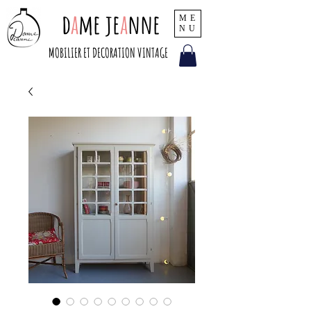
d
a
me je
a
nne
ME
NU
MOBILIER ET DECORATION VINTAGE