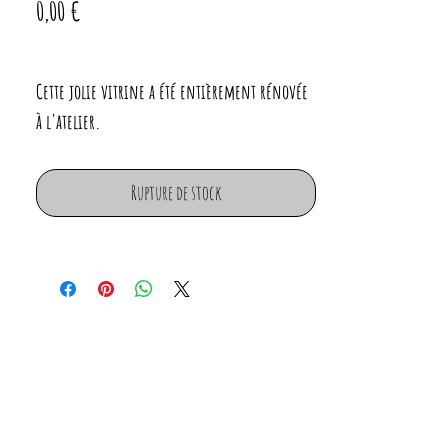
Prix
0,00 €
Cette jolie vitrine a été entièrement rénovée
à l'atelier.
Elle a été poncée puis peinte à l'extérieur en
vert foncé (peinture finition velouté).
Rupture de stock
Vitre neuve
Serrure d'origine fonctionnelle
Dimensions :
Largeur : 75cm
Profondeur : 33cm
Hauteur : 163cm