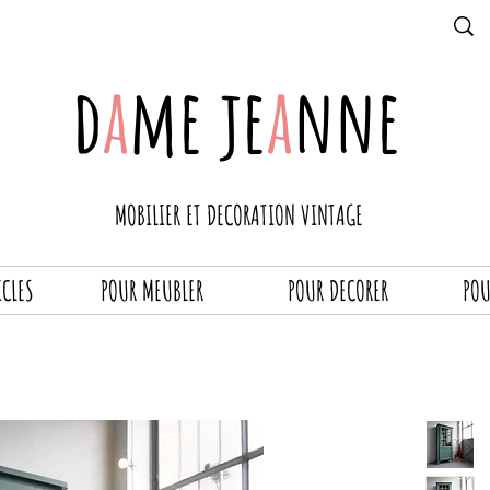
d
a
me je
a
nne
MOBILIER ET DECORATION VINTAGE
ICLES
POUR MEUBLER
POUR DECORER
POU