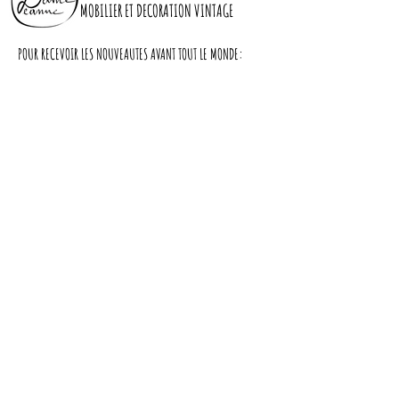
Vitres neuves
MOBILIER ET DECORATION VINTAGE
POUR RECEVOIR LES NOUVEAUTES AVANT TOUT LE MONDE:
Dimensions :
Largeur : 103cm
Profondeur : 32cm
Hauteur : 162cm
S'abonner
cache miser
Nous contacter
LIVRAISON
A PROPOS DE NOUS
CGV