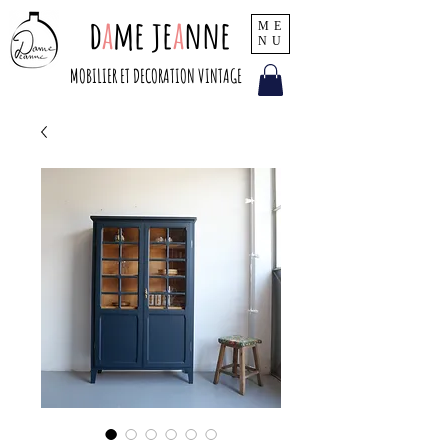
d
a
me je
a
nne
ME
NU
MOBILIER ET DECORATION VINTAGE