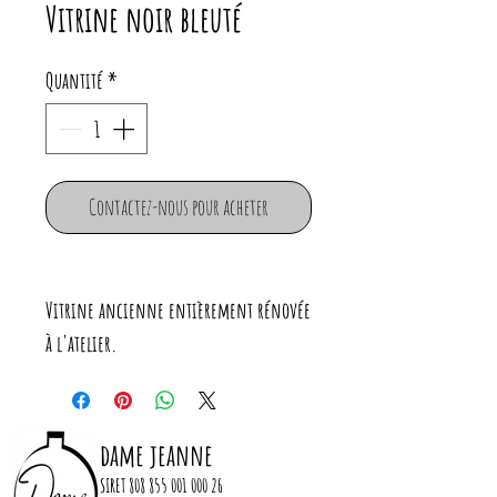
Vitrine noir bleuté
Quantité
*
Contactez-nous pour acheter
Vitrine ancienne entièrement rénovée
à l'atelier.
Elle a été poncée puis peinte à
l'extérieur en noir bleuté.
L'intérieur a été huilé.
dame jeanne
Serrure neuve.
SIRET
808 855 001 000 26