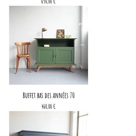
Prix
650,00 €
Buffet bas des années 70
Prix
460,00 €