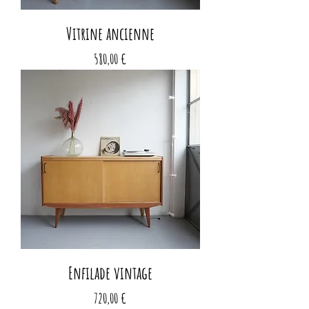
Vitrine ancienne
Prix
580,00 €
Enfilade vintage
Prix
720,00 €