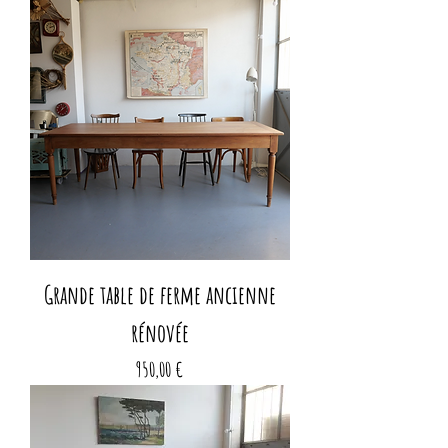
Grande table de ferme ancienne
rénovée
Prix
950,00 €