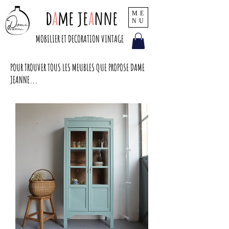
d
a
me je
a
nne
ME
NU
MOBILIER ET DECORATION VINTAGE
POUR TROUVER TOUS LES MEUBLES QUE PROPOSE DAME
JEANNE...