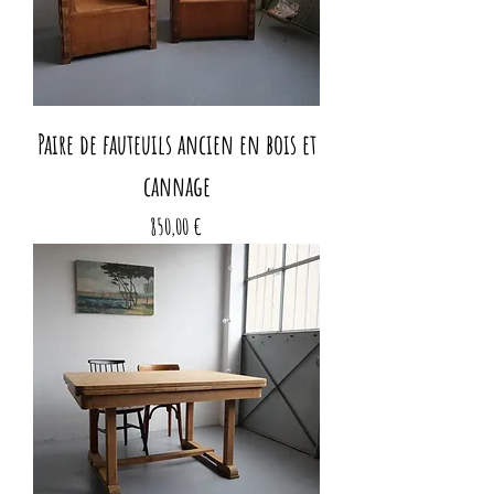
Paire de fauteuils ancien en bois et
cannage
Prix
850,00 €