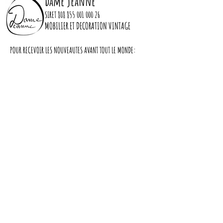
dame jeanne
SIRET
808 855 001 000 26
Dimensions :
MOBILIER ET DECORATION VINTAGE
Largeur : 120cm
POUR RECEVOIR LES NOUVEAUTES AVANT TOUT LE MONDE:
Profondeur : 42cm
Hauteur : 174cm
S'abonner
cache miser
Nous contacter
LIVRAISON
A PROPOS DE NOUS
CGV