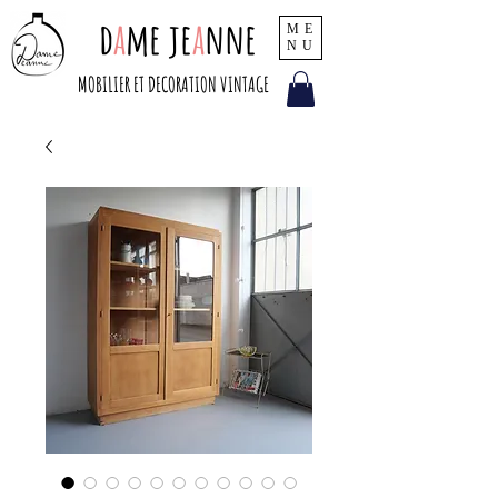
d
a
me je
a
nne
ME
NU
MOBILIER ET DECORATION VINTAGE