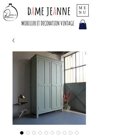
d
a
me je
a
nne
ME
NU
MOBILIER ET DECORATION VINTAGE