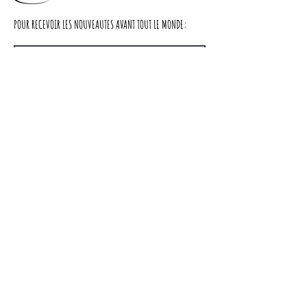
Largeur : 115cm
POUR RECEVOIR LES NOUVEAUTES AVANT TOUT LE MONDE:
Profondeur : 50cm
Hauteur : 200cm
S'abonner
cache miser
Nous contacter
LIVRAISON
A PROPOS DE NOUS
CGV
Partager