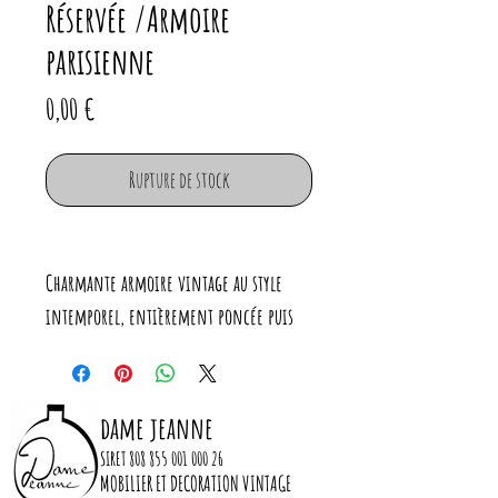
Réservée /Armoire
parisienne
Prix
0,00 €
Rupture de stock
Charmante armoire vintage au style
intemporel, entièrement poncée puis
peinte en vert sauge doux.
Bel espace de rangement avec une partie
penderie et une partie étagères.
dame jeanne
SIRET
808 855 001 000 26
Dimensions :
MOBILIER ET DECORATION VINTAGE