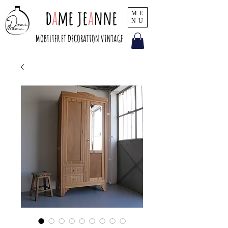
d
a
me je
a
nne
ME
NU
MOBILIER ET DECORATION VINTAGE