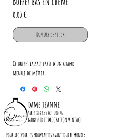
Buffet bas en chêne
Prix
0,00 €
Rupture de stock
Ce buffet faisait parti d'un grand
meuble de métier.
Il y avait plusieurs caissons comme celui
ci avec de grandes vitrines au dessus.
Il a été entièrement rénové , un
dame jeanne
nouveau plateau installé, le bois poncé
SIRET
808 855 001 000 26
puis ciré et les cotés peints en noir
MOBILIER ET DECORATION VINTAGE
bleuté.
POUR RECEVOIR LES NOUVEAUTES AVANT TOUT LE MONDE: