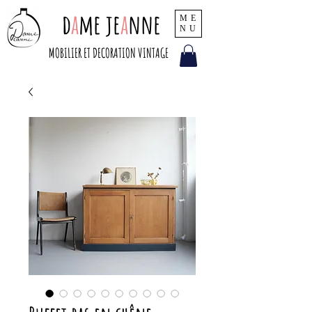
d
a
me je
a
nne
ME
NU
MOBILIER ET DECORATION VINTAGE