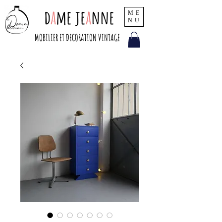
d
a
me je
a
nne
ME
NU
MOBILIER ET DECORATION VINTAGE