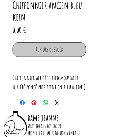
Chiffonnier ancien bleu
kein
Prix
0,00 €
Rupture de stock
Chiffonnier art déco pied moustache
Il a été poncé puis peint en bleu klein (
peinture finition velouté).
Le fond des tiroirs a été recouvert d'un
joli tissu de chez Petit Pan.
dame jeanne
Boutons d'origine en métal doré.
SIRET
808 855 001 000 26
MOBILIER ET DECORATION VINTAGE