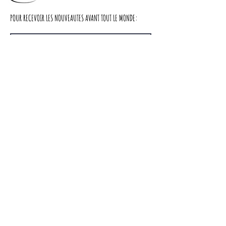
Dimensions :
POUR RECEVOIR LES NOUVEAUTES AVANT TOUT LE MONDE:
Largeur : 44,5 cm
Profondeur : 35 cm
Hauteur : 96 cm
S'abonner
cache miser
Nous contacter
LIVRAISON
A PROPOS DE NOUS
CGV
Partager