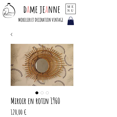
d
a
me je
a
nne
ME
NU
MOBILIER ET DECORATION VINTAGE
Miroir en rotin 1960
Prix
120,00 €