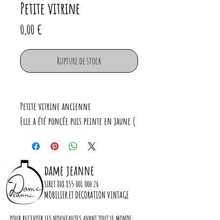
Petite vitrine
Prix
0,00 €
Rupture de stock
Petite vitrine ancienne
Elle a été poncée puis peinte en jaune (
finition velouté)
Serrure neuve
3 étagères
dame jeanne
SIRET
808 855 001 000 26
Dimensions :
MOBILIER ET DECORATION VINTAGE
Largeur : 70cm
POUR RECEVOIR LES NOUVEAUTES AVANT TOUT LE MONDE: