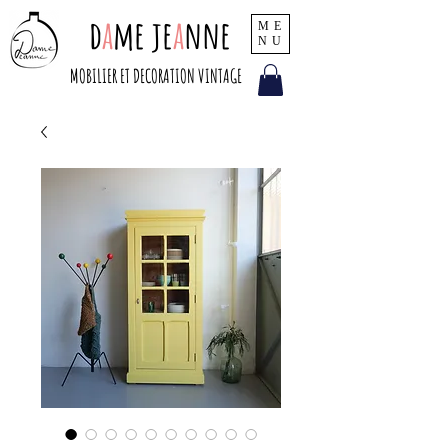
d
a
me je
a
nne
ME
NU
MOBILIER ET DECORATION VINTAGE