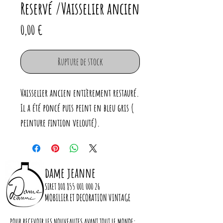
Reservé /Vaisselier ancien
Prix
0,00 €
Rupture de stock
Vaisselier ancien entièrement restauré.
Il a été poncé puis peint en bleu gris (
peinture fintion velouté).
Il dispose de 5 étagères peintes dans la
même teinte.
Serrure neuve
dame jeanne
Vitres d'origine
SIRET
808 855 001 000 26
MOBILIER ET DECORATION VINTAGE
Dimensions :
POUR RECEVOIR LES NOUVEAUTES AVANT TOUT LE MONDE: