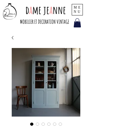
d
a
me je
a
nne
ME
NU
MOBILIER ET DECORATION VINTAGE