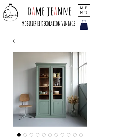
d
a
me je
a
nne
ME
NU
MOBILIER ET DECORATION VINTAGE