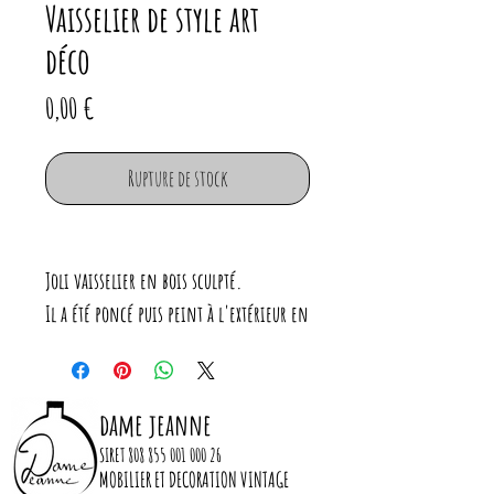
Vaisselier de style art
déco
Prix
0,00 €
Rupture de stock
Joli vaisselier en bois sculpté.
Il a été poncé puis peint à l'extérieur en
vert foncé et fumé.
Beaucoup de charme avec ses vitres
biseautées (voir photos 3 et 4).
dame jeanne
Serrure neuve
SIRET
808 855 001 000 26
MOBILIER ET DECORATION VINTAGE