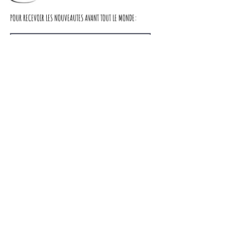
Dimensions :
POUR RECEVOIR LES NOUVEAUTES AVANT TOUT LE MONDE:
Largeur : 100cm
Profondeur : 43cm
Hauteur : 183cm
S'abonner
cache miser
Nous contacter
LIVRAISON
A PROPOS DE NOUS
CGV
Partager