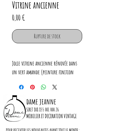
Vitrine ancienne
Prix
0,00 €
Rupture de stock
Jolie vitrine ancienne rénovée dans
un vert amande (peinture finition
veloutée)
Serrure neuve
Vitre d'origine
dame jeanne
SIRET
808 855 001 000 26
Dimensions :
MOBILIER ET DECORATION VINTAGE
Largeur : 65cm et 70 avec corniche
POUR RECEVOIR LES NOUVEAUTES AVANT TOUT LE MONDE: