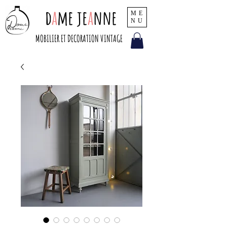
d
a
me je
a
nne
ME
NU
MOBILIER ET DECORATION VINTAGE