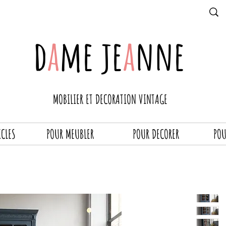
d
a
me je
a
nne
MOBILIER ET DECORATION VINTAGE
ICLES
POUR MEUBLER
POUR DECORER
POU