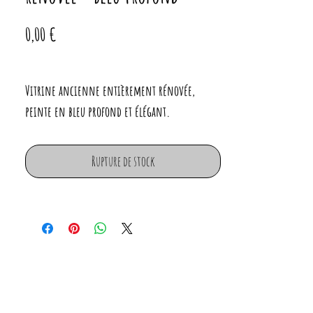
Prix
0,00 €
Vitrine ancienne entièrement rénovée,
peinte en bleu profond et élégant.
Ses portes vitrées à petits carreaux mettent en
valeur vaisselle ou objet déco.
Rupture de stock
L'intérieur bois apporte chaleur et
authenticité.
Vitres d'origine
Serrure d'origine fonctionnelle
Dimensions :
Largeur : 89cm