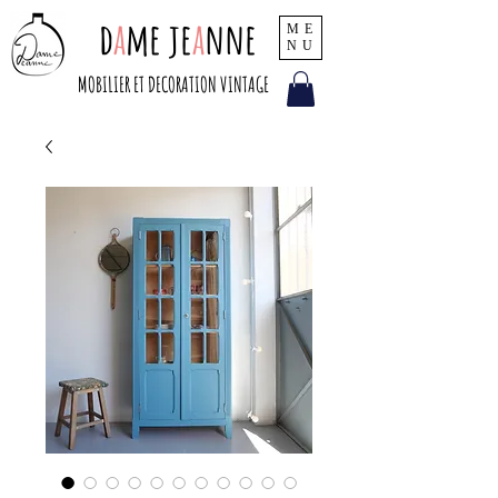
d
a
me je
a
nne
ME
NU
MOBILIER ET DECORATION VINTAGE