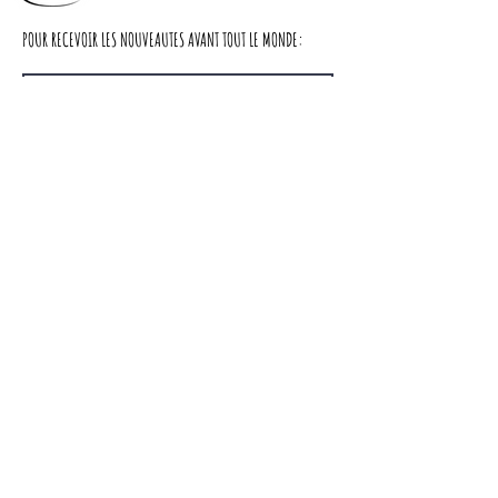
vitrine garde des traces de son passé.
POUR RECEVOIR LES NOUVEAUTES AVANT TOUT LE MONDE:
Dimensions :
Largeur : 80cm
Profondeur : 37cm
Hauteur : 180cm
S'abonner
cache miser
Nous contacter
LIVRAISON
A PROPOS DE NOUS
CGV
Partager