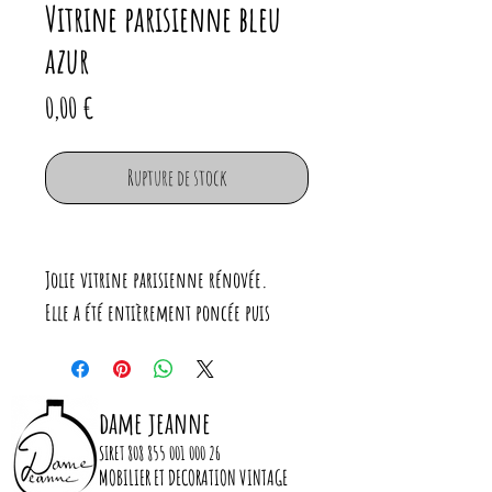
Vitrine parisienne bleu
azur
Prix
0,00 €
Rupture de stock
Jolie vitrine parisienne rénovée.
Elle a été entièrement poncée puis
peinte à l'extérieur en bleu légèrement
gris (peinture finition veloutée).
Les étagères ont été vernies.
dame jeanne
C'est un meuble ancien et malgré le
SIRET
808 855 001 000 26
soin apporté à sa restauration cette jolie
MOBILIER ET DECORATION VINTAGE