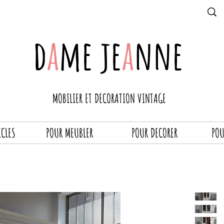
d
a
me je
a
nne
MOBILIER ET DECORATION VINTAGE
ICLES
POUR MEUBLER
POUR DECORER
POU