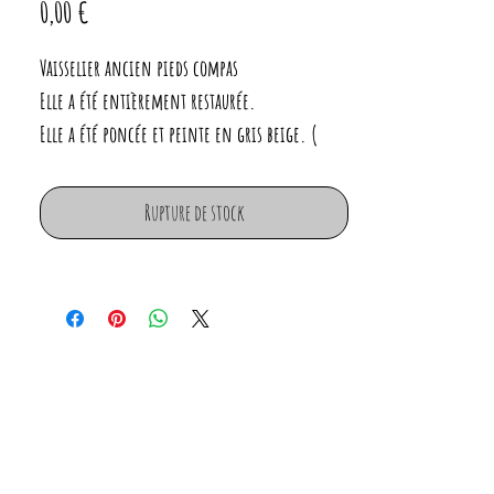
Prix
0,00 €
Vaisselier ancien pieds compas
Elle a été entièrement restaurée.
Elle a été poncée et peinte en gris beige. (
finition velouté)
Rupture de stock
Vitres d'origine, serrure et entrées de serrure
d'origine
Dimensions :
Largeur : 102cm
Profondeur : 40cm et 43 cm avec la corniche
Hauteur : 180 cm